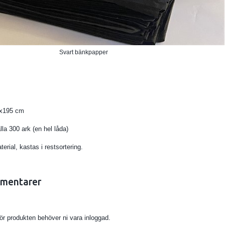
Svart bänkpapper
mx195 cm
la 300 ark (en hel låda)
rial, kastas i restsortering.
mentarer
för produkten behöver ni vara inloggad.