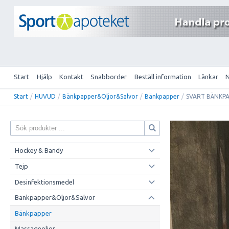
Start
Hjälp
Kontakt
Snabborder
Beställ information
Länkar
Start
/
HUVUD
/
Bänkpapper&Oljor&Salvor
/
Bänkpapper
/
SVART BÄNKPA
Hockey & Bandy
Tejp
Desinfektionsmedel
Bänkpapper&Oljor&Salvor
Bänkpapper
Massageoljor