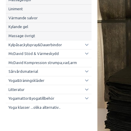
Liniment
Värmande salvor
Kylande gel
Massage övrigt
Kylpåsar,kylspray&Dauerbindor
McDavid Stöd & Värmeskydd
McDavid Kompression strumpa,vad,arm
Sårvårdsmaterial
Yoga&träningskläder
Litteratur
Yogamattor&yogatillbehör
Yoga klasser ...olika alternativ..