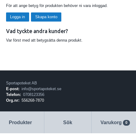
För att ange betyg för produkten behöver ni vara inloggad.
Logga in
Skapa konto
Vad tyckte andra kunder?
Var först med att betygsätta denna produkt.
Sportapoteket AB
E-post:
info@sportapoteket.se
Telefon:
0708123356
Org.nr:
556268-7870
Produkter
Sök
Varukorg
0