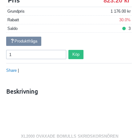
Pris
823.20
Grundpris
1 176.00
Rabatt
30.0%
Saldo
3
Produktfråga
Köp
Share
|
Beskrivning
XL2000 OVAXADE BOMULLS SKRIDSKORSNÖREN