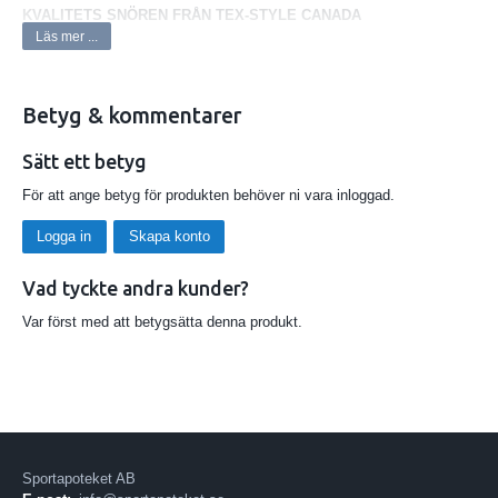
KVALITETS SNÖREN FRÅN TEX-STYLE CANADA
Läs mer ...
24 PAR/KARTONG
VÄLJ PÅ 244CM, 274 CM ELLER 304 CM.
Betyg & kommentarer
Sätt ett betyg
För att ange betyg för produkten behöver ni vara inloggad.
Logga in
Skapa konto
Vad tyckte andra kunder?
Var först med att betygsätta denna produkt.
Sportapoteket AB