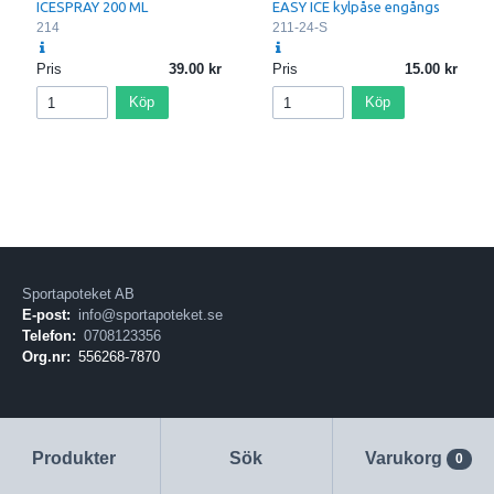
ICESPRAY 200 ML
EASY ICE kylpåse engångs
214
211-24-S
Pris
39.00
Pris
15.00
Köp
Köp
Sportapoteket AB
E-post:
info@sportapoteket.se
Telefon:
0708123356
Org.nr:
556268-7870
Produkter
Sök
Varukorg
0