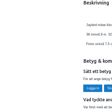
Beskrivning
Jaybird rivbar klis
38 mmx6,9 m 32 st
Finns också 7,5 c
Betyg & kom
Sätt ett betyg
För att ange betyg 
Logga in
Sk
Vad tyckte an
Var först med att b