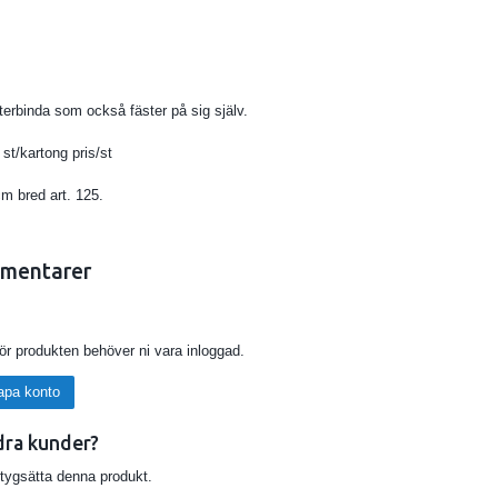
terbinda som också fäster på sig själv.
/kartong pris/st
m bred art. 125.
mentarer
för produkten behöver ni vara inloggad.
apa konto
dra kunder?
etygsätta denna produkt.