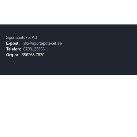
Sportapoteket AB
E-post:
info@sportapoteket.se
Telefon:
0708123356
Org.nr:
556268-7870