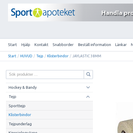
Start
Hjälp
Kontakt
Snabborder
Beställ information
Länkar
Start
/
HUVUD
/
Tejp
/
Klisterbindor
/
JAYLASTIC 38MM
Hockey & Bandy
Tejp
Sporttejp
Klisterbindor
Tejpunderlag
Kinesiology tape