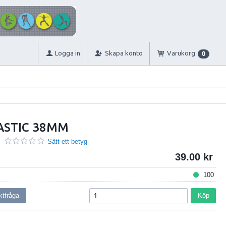
Logga in
Skapa konto
Varukorg
0
ASTIC 38MM
Sätt ett betyg
39.00
100
ktfråga
Köp