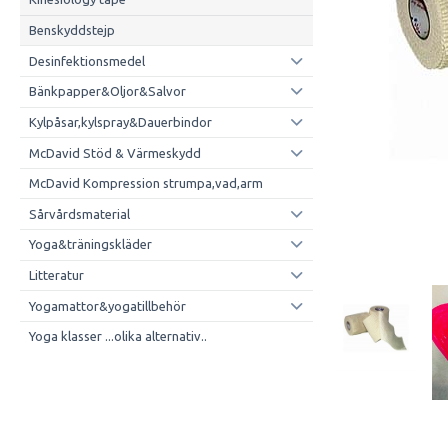
Benskyddstejp
Desinfektionsmedel
Bänkpapper&Oljor&Salvor
Kylpåsar,kylspray&Dauerbindor
McDavid Stöd & Värmeskydd
McDavid Kompression strumpa,vad,arm
Sårvårdsmaterial
Yoga&träningskläder
Litteratur
Yogamattor&yogatillbehör
Yoga klasser ...olika alternativ..