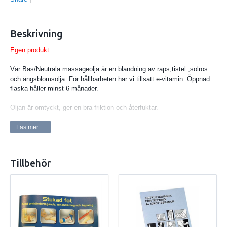
Beskrivning
Egen produkt..
Vår Bas/Neutrala massageolja är en blandning av raps,tistel ,solros
och ängsblomsolja. För hållbarheten har vi tillsatt e-vitamin. Öppnad
flaska håller minst 6 månader.
Oljan är omtyckt, ger en bra friktion och återfuktar.
Finns i 1000 ml , 500 ml (pump ingår)
Läs mer ...
Tips; Blanda gärna Bas/Neutrla oljan med Ylang-Ylang och/eller Chili
oljan
Tillbehör