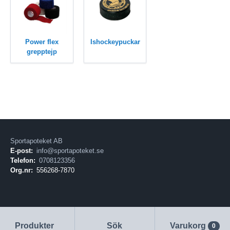
Power flex
Ishockeypuckar
grepptejp
Sportapoteket AB
E-post:
info@sportapoteket.se
Telefon:
0708123356
Org.nr:
556268-7870
Produkter
Sök
Varukorg
0