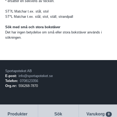
* ersätter en sekvens av tecken.
ST?L Matchar t.ex. stål, stol
ST*L Matchar t.ex. stål, stol, ställ, strandpall
Sök med små och stora bokstäver
Det har ingen betydelse om små eller stora bokstäver används i
sökningen.
Sportapoteket AB
E-post:
info@sportapoteket.se
Telefon:
0708123356
Org.nr:
556268-7870
Produkter
Sök
Varukorg
0