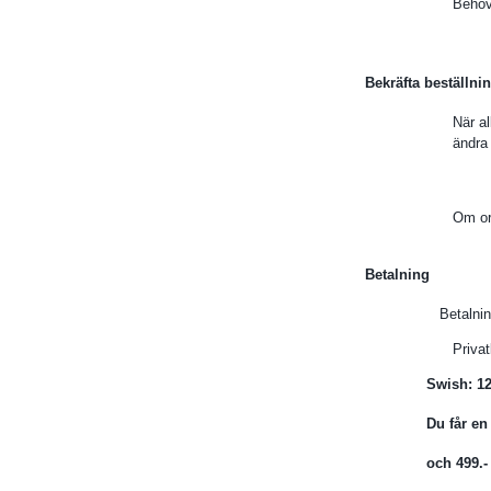
Behöve
Bekräfta beställni
När al
ändra 
Om or
Betalning
Betalning ka
Priva
Swish: 1230565010
Du får en orderbe
och 499.- exkl