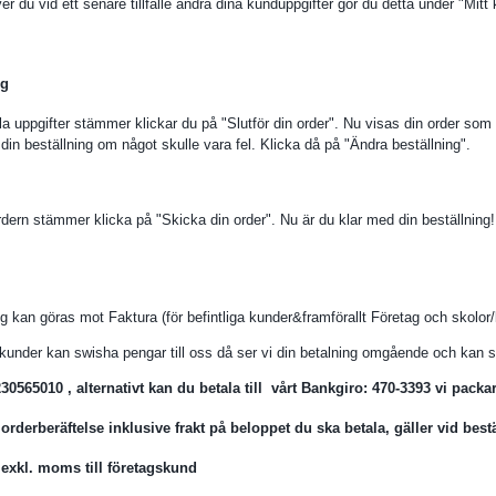
r du vid ett senare tillfälle ändra dina kunduppgifter gör du detta under "Mitt 
ng
la uppgifter stämmer klickar du på "Slutför din order". Nu visas din order som
din beställning om något skulle vara fel. Klicka då på "Ändra beställning".
dern stämmer klicka på "Skicka din order". Nu är du klar med din beställning!
n göras mot Faktura (för befintliga kunder&framförallt Företag och skolo
tkunder kan swisha pengar till oss då ser vi din betalning omgående och kan
 , alternativt kan du betala till vårt Bankgiro: 470-3393 vi packar så
räftelse inklusive frakt på beloppet du ska betala, gäller vid bestäl
. moms till företagskund