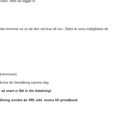
konto" efter du loggat in.
 den kommer se ut när den skickas till oss. Detta är sista möjligheten att
r/kommuner)
 skicka din beställnng samma dag:
 snart vi fått in din betalning!
lning mindre än 499.-inkl. moms till privatkund