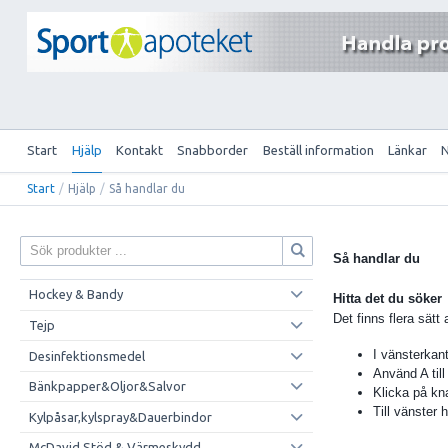
Start
Hjälp
Kontakt
Snabborder
Beställ information
Länkar
Start
/
Hjälp
/
Så handlar du
Så handlar du
Hockey & Bandy
Hitta det du söker
Det finns flera sätt 
Tejp
I vänsterkant
Desinfektionsmedel
Använd A till
Bänkpapper&Oljor&Salvor
Klicka på kn
Till vänster 
Kylpåsar,kylspray&Dauerbindor
McDavid Stöd & Värmeskydd