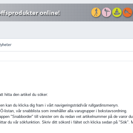
Nyheter
att hitta den artikel du söker:
en kan du klicka dig fram i vårt navigeringsträd/vår rullgardinsmenyn.
 Ö-listan, vår snabblista som innehåller alla varugrupper i bokstavsordning.
appen "Snabborder" till vänster om du redan vet artikelnummer på de varor du v
hittar du vår sökfunktion. Skriv ditt sökord i fältet och klicka sedan på "Sök".