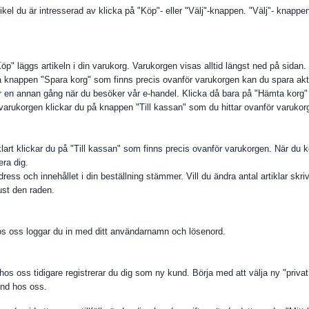
ikel du är intresserad av klicka på "Köp"- eller "Välj"-knappen. "Välj"- knappen v
p" läggs artikeln i din varukorg. Varukorgen visas alltid längst ned på sidan.
 knappen "Spara korg" som finns precis ovanför varukorgen kan du spara aktue
r en annan gång när du besöker vår e-handel. Klicka då bara på "Hämta korg" s
varukorgen klickar du på knappen "Till kassan" som du hittar ovanför varukor
lart klickar du på "Till kassan" som finns precis ovanför varukorgen. När du k
era dig.
adress och innehållet i din beställning stämmer. Vill du ändra antal artiklar skri
just den raden.
os oss loggar du in med ditt användarnamn och lösenord.
os oss tidigare registrerar du dig som ny kund. Börja med att välja ny "privat
und hos oss.