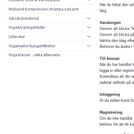
När du hittat den art
McDavid Kompression strumpa,vad,arm
färg.
Sårvårdsmaterial
Varukorgen
Yoga&träningskläder
Genom att klicka "Kö
Genom att klicka på
Litteratur
hämta den idag elle
Yogamattor&yogatillbehör
Behöver du ändra i 
Yoga klasser ...olika alternativ..
Till kassan
När du har handlat k
logga in eller registr
Kontrollera att din 
raderar artikeln på 
Inloggning
Är du redan kund h
Registrering
Om du inte handlat h
behövs för att bli k