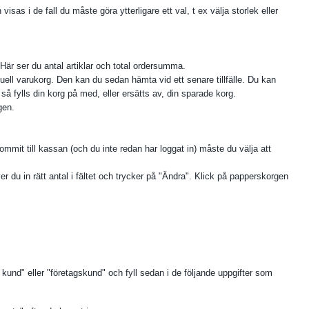
isas i de fall du måste göra ytterligare ett val, t ex välja storlek eller
 Här ser du antal artiklar och total ordersumma.
ll varukorg. Den kan du sedan hämta vid ett senare tillfälle. Du kan
å fylls din korg på med, eller ersätts av, din sparade korg.
gen.
ommit till kassan (och du inte redan har loggat in) måste du välja att
ver du in rätt antal i fältet och trycker på "Ändra". Klick på papperskorgen
 kund" eller "företagskund" och fyll sedan i de följande uppgifter som