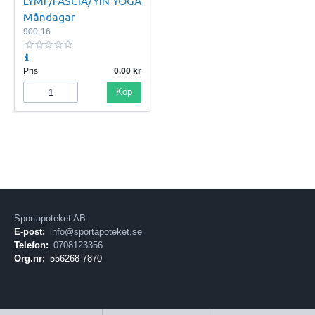
LYMF/FASCIA/YIN YOGA
Måndagar
900-16
Pris
0.00
Köp
Sportapoteket AB
E-post:
info@sportapoteket.se
Telefon:
0708123356
Org.nr:
556268-7870