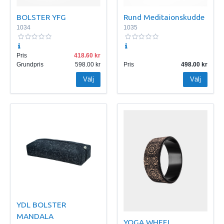
BOLSTER YFG
Rund Meditaionskudde
1034
1035
Pris
418.60
Grundpris
598.00
Pris
498.00
Välj
Välj
YDL BOLSTER
MANDALA
YOGA WHEEL