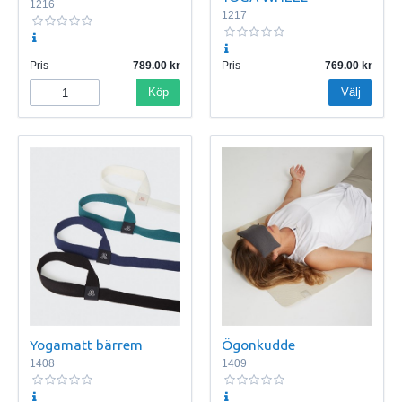
1216
1217
Pris
789.00
Pris
769.00
Köp
Välj
Yogamatt bärrem
Ögonkudde
1408
1409