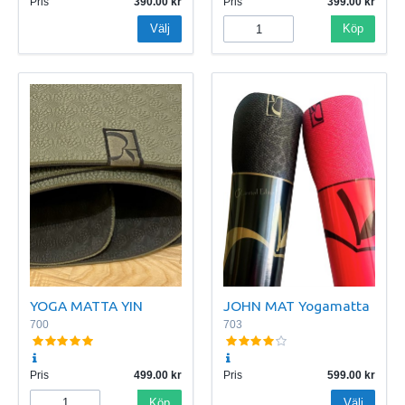
Pris
390.00
Pris
399.00
Välj
Köp
YOGA MATTA YIN
JOHN MAT Yogamatta
700
703
Pris
499.00
Pris
599.00
Köp
Välj