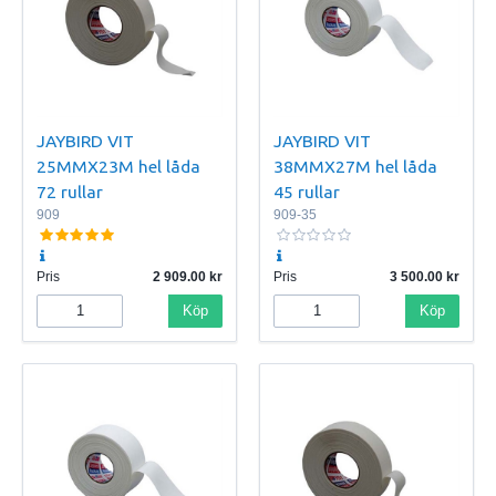
JAYBIRD VIT
JAYBIRD VIT
25MMX23M hel låda
38MMX27M hel låda
72 rullar
45 rullar
909
909-35
Pris
2 909.00
Pris
3 500.00
Köp
Köp