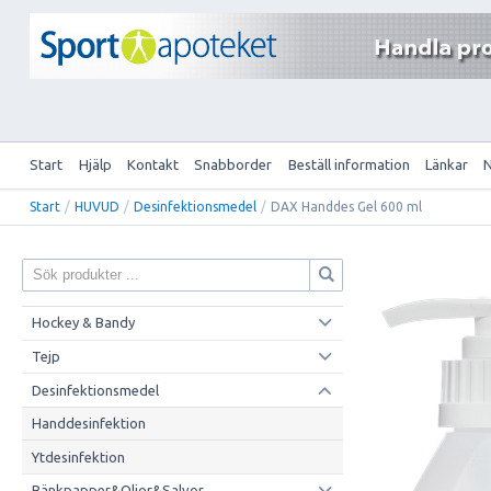
Start
Hjälp
Kontakt
Snabborder
Beställ information
Länkar
Start
/
HUVUD
/
Desinfektionsmedel
/
DAX Handdes Gel 600 ml
Hockey & Bandy
Tejp
Desinfektionsmedel
Handdesinfektion
Ytdesinfektion
Bänkpapper&Oljor&Salvor