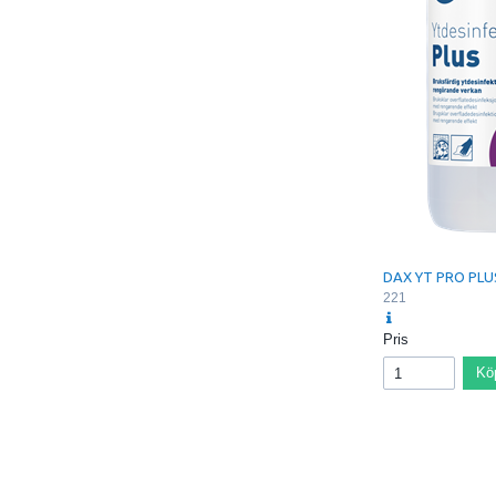
Allergimärkt med
DAX YT PRO PLUS
221
Pris
Kö