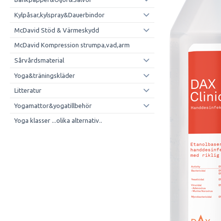
Kylpåsar,kylspray&Dauerbindor
McDavid Stöd & Värmeskydd
McDavid Kompression strumpa,vad,arm
Sårvårdsmaterial
Yoga&träningskläder
Litteratur
Yogamattor&yogatillbehör
Yoga klasser ...olika alternativ..