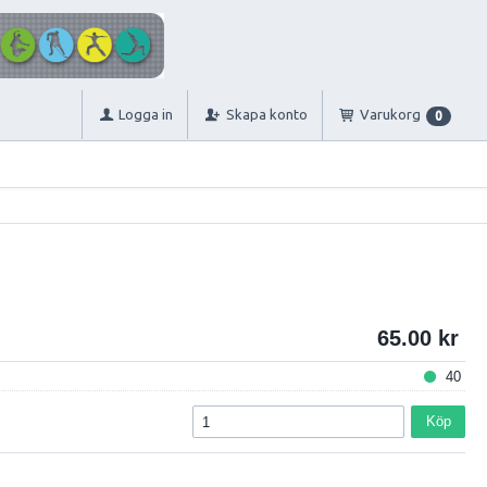
Logga in
Skapa konto
Varukorg
0
65.00
40
Köp