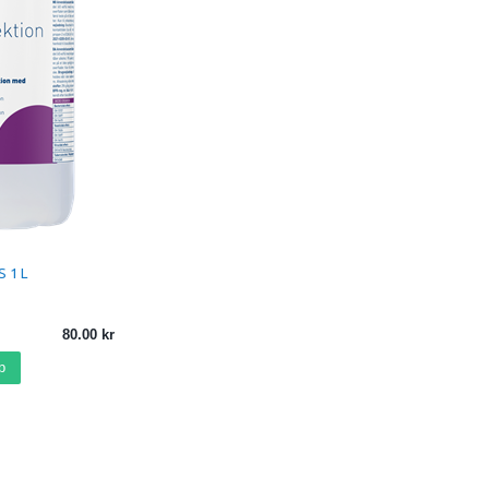
 Allergy Certified
 1 L
80.00
p