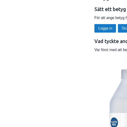
EN1500 (bakteric
Sätt ett betyg
EN13727 (bakteri
För att ange betyg 
EN13624 (jästici
Logga in
Sk
EN14476 (Murine
Vad tyckte an
EN14348 (Mycoba
Var först med att b
Använd biocider 
Specialfunkt
Innehåller 75 v
Innehåller två ol
Kliniskt testad f
Verkar snabbt oc