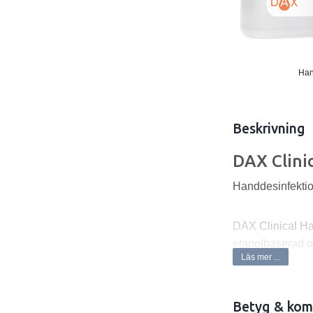
Ha
Beskrivning
DAX Clini
Handdesinfektio
DAX Clinical Ha
etanolbaserad o
Läs mer ...
Norovirus. Inneh
Kliniskt testad f
Betyg & kom