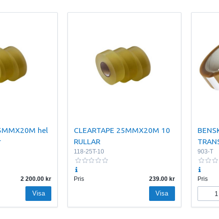
5MMX20M hel
CLEARTAPE 25MMX20M 10
BENS
r
RULLAR
TRANSP
118-25T-10
903-T
2 200.00
Pris
239.00
Pris
Visa
Visa