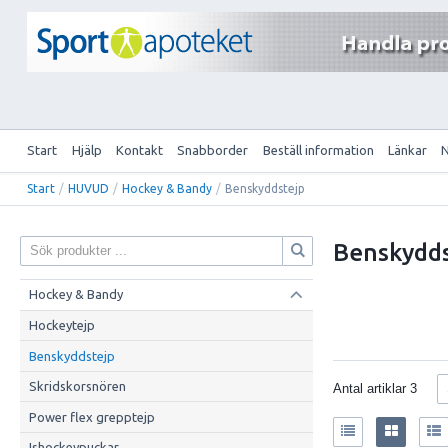
Start
Hjälp
Kontakt
Snabborder
Beställ information
Länkar
Start
/
HUVUD
/
Hockey & Bandy
/
Benskyddstejp
Benskydds
Hockey & Bandy
Hockeytejp
Benskyddstejp
Skridskorsnören
Antal artiklar
3
Power flex grepptejp
Ishockeypuckar