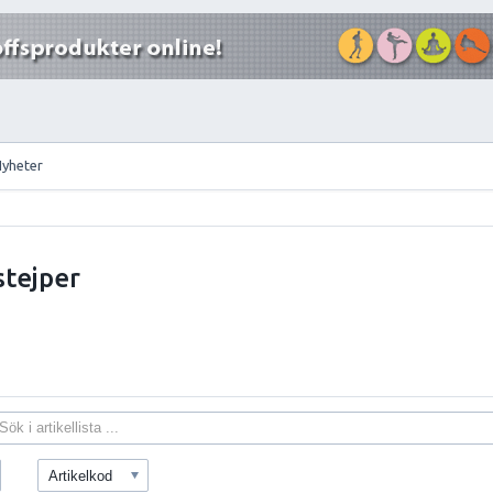
Nyheter
tejper
Artikelkod