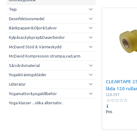
Tejp
Desinfektionsmedel
Bänkpapper&Oljor&Salvor
Kylpåsar,kylspray&Dauerbindor
McDavid Stöd & Värmeskydd
McDavid Kompression strumpa,vad,arm
Sårvårdsmaterial
Yoga&träningskläder
CLEARTAPE 2
Litteratur
låda 120 rulla
Yogamattor&yogatillbehör
118-25T
Yoga klasser ...olika alternativ..
Pris