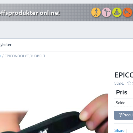
Nyheter
e
/
EPICONDOLYT,DUBBELT
EPIC
532-L
Pris
Saldo
Produ
Share
|