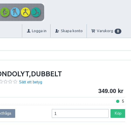
Logga in
Skapa konto
Varukorg
0
ONDOLYT,DUBBELT
Sätt ett betyg
349.00
5
ktfråga
Köp