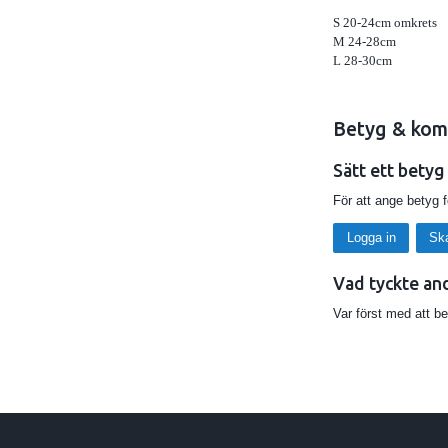
S 20-24cm omkrets
M 24-28cm
L 28-30cm
Betyg & kom
Sätt ett betyg
För att ange betyg 
Logga in
Sk
Vad tyckte an
Var först med att b