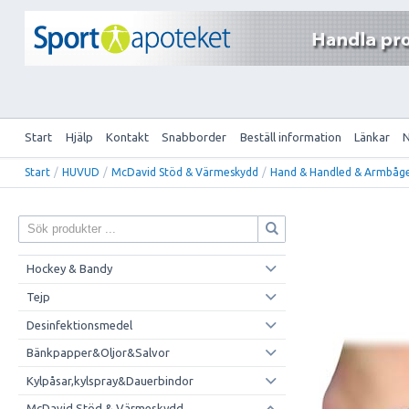
Start
Hjälp
Kontakt
Snabborder
Beställ information
Länkar
Start
/
HUVUD
/
McDavid Stöd & Värmeskydd
/
Hand & Handled & Armbåg
Hockey & Bandy
Tejp
Desinfektionsmedel
Bänkpapper&Oljor&Salvor
Kylpåsar,kylspray&Dauerbindor
McDavid Stöd & Värmeskydd