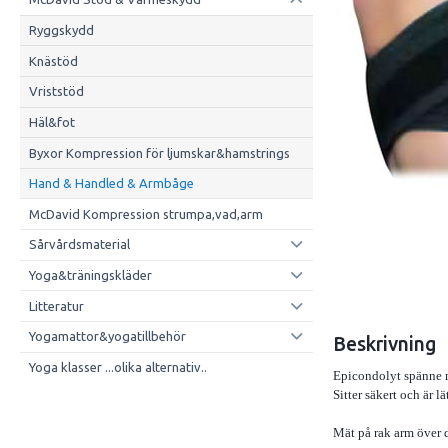
Ryggskydd
Knästöd
Vriststöd
Häl&fot
Byxor Kompression för ljumskar&hamstrings
Hand & Handled & Armbåge
McDavid Kompression strumpa,vad,arm
Sårvårdsmaterial
Yoga&träningskläder
Litteratur
Yogamattor&yogatillbehör
Beskrivning
Yoga klasser ...olika alternativ..
Epicondolyt spänne me
Sitter säkert och är lät
Mät på rak arm över 