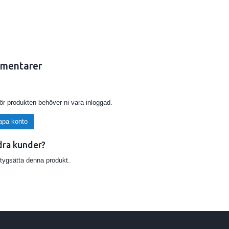
mentarer
för produkten behöver ni vara inloggad.
apa konto
dra kunder?
etygsätta denna produkt.