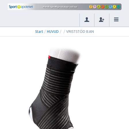
Start
/
HUVUD
/
/
VRISTSTÖD 8:AN