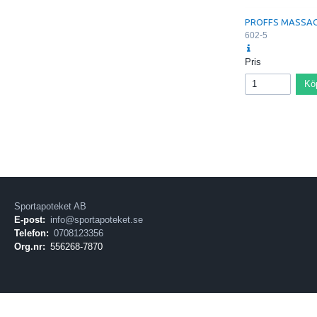
PROFFS MASSA
602-5
Pris
Kö
Sportapoteket AB
E-post:
info@sportapoteket.se
Telefon:
0708123356
Org.nr:
556268-7870