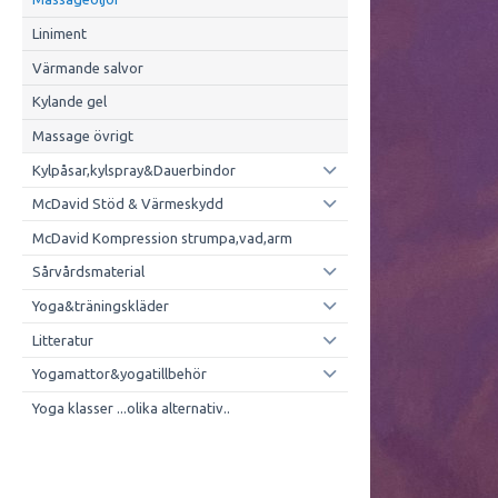
Liniment
Värmande salvor
Kylande gel
Massage övrigt
Kylpåsar,kylspray&Dauerbindor
McDavid Stöd & Värmeskydd
McDavid Kompression strumpa,vad,arm
Sårvårdsmaterial
Yoga&träningskläder
Litteratur
Yogamattor&yogatillbehör
Yoga klasser ...olika alternativ..