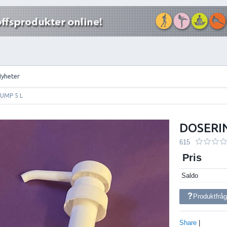
Nyheter
UMP 5 L
DOSERI
615
Pris
Saldo
Produktfrå
Share
|