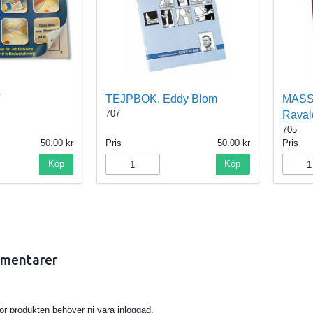
T
TEJPBOK, Eddy Blom
MASSA
707
Raval
705
50.00
Pris
50.00
Pris
Köp
Köp
mentarer
för produkten behöver ni vara inloggad.