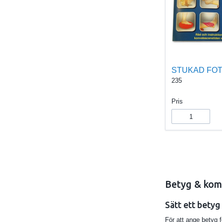
STUKAD FO
235
Pris
Betyg & kom
Sätt ett betyg
För att ange betyg 