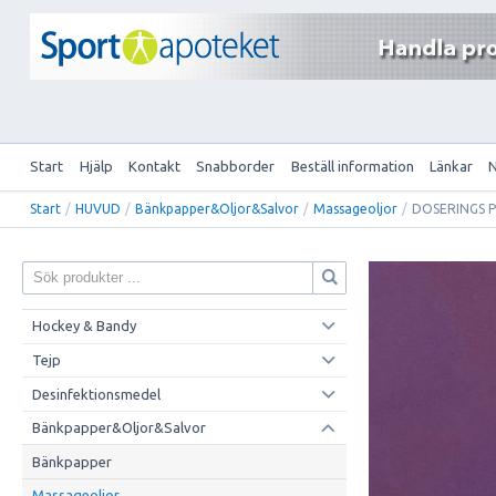
Start
Hjälp
Kontakt
Snabborder
Beställ information
Länkar
Start
/
HUVUD
/
Bänkpapper&Oljor&Salvor
/
Massageoljor
/
DOSERINGS P
Hockey & Bandy
Tejp
Desinfektionsmedel
Bänkpapper&Oljor&Salvor
Bänkpapper
Massageoljor