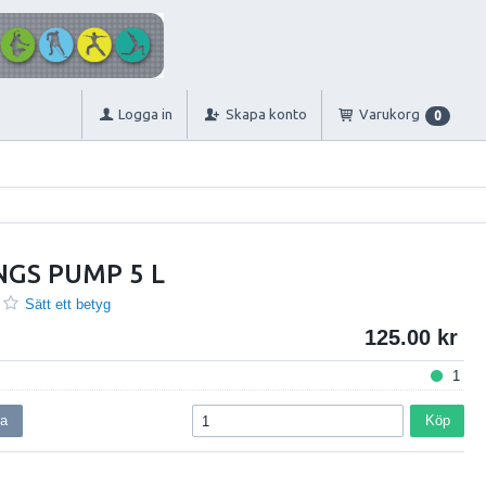
Logga in
Skapa konto
Varukorg
0
NGS PUMP 5 L
Sätt ett betyg
125.00
1
ga
Köp