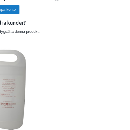
apa konto
dra kunder?
etygsätta denna produkt.