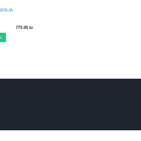
GEOLJA
775.00
p