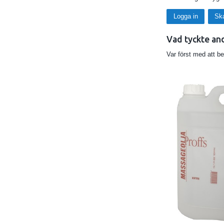
Logga in
Sk
Vad tyckte an
Var först med att b