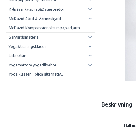
Kylpåsar,kylspray&Dauerbindor
McDavid Stöd & Värmeskydd
McDavid Kompression strumpa,vad,arm
Sårvårdsmaterial
Yoga&träningskläder
Litteratur
Yogamattor&yogatillbehör
Yoga klasser ...olika alternativ..
Beskrivning
Hållare till 600