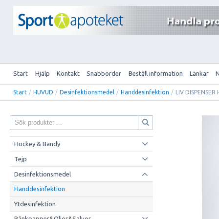
Start
Hjälp
Kontakt
Snabborder
Beställ information
Länkar
Start
/
HUVUD
/
Desinfektionsmedel
/
Handdesinfektion
/
LIV DISPENSER
Hockey & Bandy
Tejp
Desinfektionsmedel
Handdesinfektion
Ytdesinfektion
Bänkpapper&Oljor&Salvor