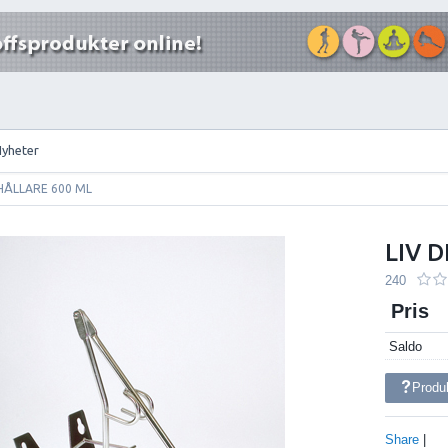
Nyheter
 HÅLLARE 600 ML
LIV 
240
Pris
Saldo
Produ
Share
|