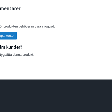
mentarer
för produkten behöver ni vara inloggad.
apa konto
dra kunder?
etygsätta denna produkt.