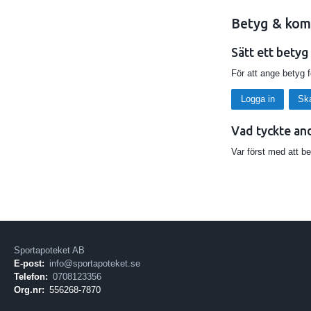
Betyg & kom
Sätt ett betyg
För att ange betyg 
Logga in
Sk
Vad tyckte an
Var först med att b
Sportapoteket AB
E-post:
info@sportapoteket.se
Telefon:
0708123356
Org.nr:
556268-7870