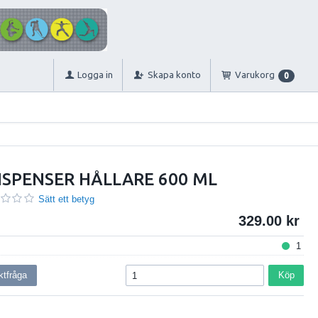
Logga in
Skapa konto
Varukorg
0
DISPENSER HÅLLARE 600 ML
Sätt ett betyg
329.00
1
ktfråga
Köp