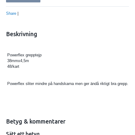
Share
|
Beskrivning
Powerflex grepptejp
38mmx4,5m
48/kart
Powerflex sliter mindre på handskarna men ger ändå riktigt bra grepp.
Betyg & kommentarer
Sätt ett betyg