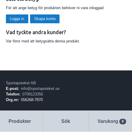
För att ange betyg för produkten behöver ni vara inloggad.
Logga in
Skapa konto
Vad tyckte andra kunder?
Var först med att betygsätta denna produkt.
Sportapoteket AB
E-post:
info@sportapoteket.se
Telefon:
0708123356
Org.nr:
556268-7870
Produkter
Sök
Varukorg
0