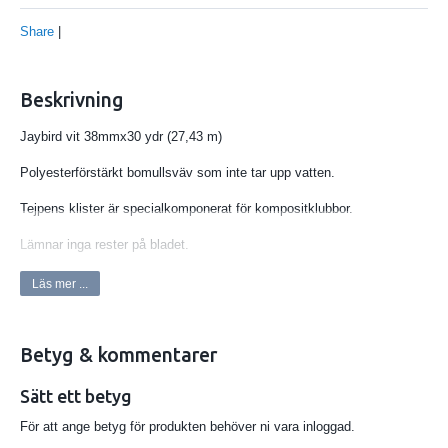
Share
|
Beskrivning
Jaybird vit 38mmx30 ydr (27,43 m)
Polyesterförstärkt bomullsväv som inte tar upp vatten.
Tejpens klister är specialkomponerat för kompositklubbor.
Lämnar inga rester på bladet.
En kombination som ger en överlägsen hockeytejp.
Läs mer ...
Sitter längre på bladet än någon annan tejp.
Betyg & kommentarer
45 rullar/kartong.
Sätt ett betyg
För att ange betyg för produkten behöver ni vara inloggad.