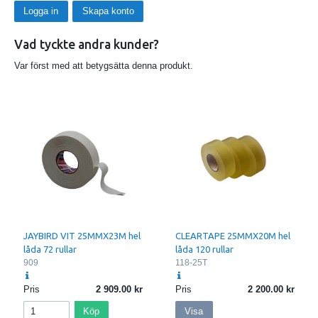
Logga in
Skapa konto
Vad tyckte andra kunder?
Var först med att betygsätta denna produkt.
JAYBIRD VIT 25MMX23M hel
CLEARTAPE 25MMX20M hel
låda 72 rullar
låda 120 rullar
909
118-25T
Pris
2 909.00
Pris
2 200.00
Köp
Visa