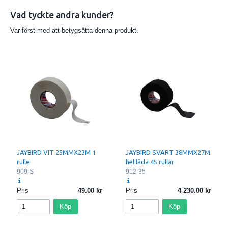
Vad tyckte andra kunder?
Var först med att betygsätta denna produkt.
JAYBIRD VIT 25MMX23M 1
JAYBIRD SVART 38MMX27M
rulle
hel låda 45 rullar
909-S
912-35
Pris
49.00
Pris
4 230.00
Köp
Köp