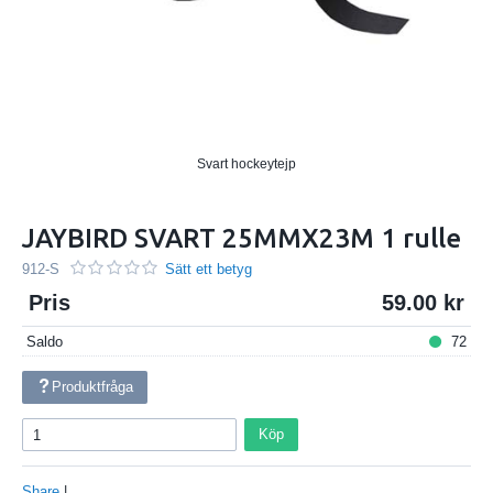
Svart hockeytejp
JAYBIRD SVART 25MMX23M 1 rulle
912-S
Sätt ett betyg
Pris
59.00
Saldo
72
Produktfråga
Köp
Share
|