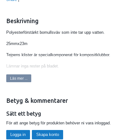
Beskrivning
Polyesterförstärkt bomullsväv som inte tar upp vatten.
25mmx23m
Tejpens klister är specialkomponerat för kompositklubbor.
Lämnar inga rester på bladet.
En kombination som ger en överlägsen hockeytejp.
Läs mer ...
Sitter längre på bladet än någon annan tejp.
Betyg & kommentarer
Köp styckerullar eller hel kartong med 72 rullar.
Sätt ett betyg
För att ange betyg för produkten behöver ni vara inloggad.
Logga in
Skapa konto