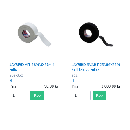
JAYBIRD VIT 38MMX27M 1
JAYBIRD SVART 25MMX23M
rulle
hel låda 72 rullar
909-35S
912
Pris
90.00
Pris
3 800.00
Köp
Köp