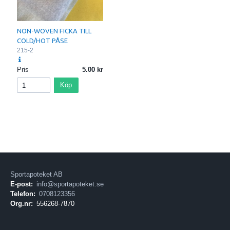
NON-WOVEN FICKA TILL
COLD/HOT PÅSE
215-2
Pris
5.00
Köp
Sportapoteket AB
E-post:
info@sportapoteket.se
Telefon:
0708123356
Org.nr:
556268-7870