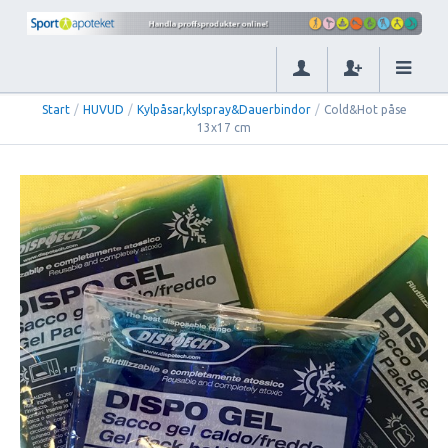
Start
/
HUVUD
/
Kylpåsar,kylspray&Dauerbindor
/
Cold&Hot påse
13x17 cm