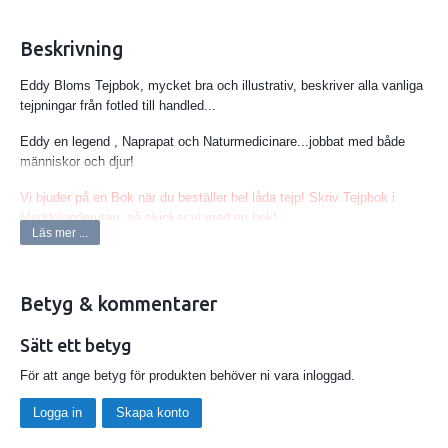
Beskrivning
Eddy Bloms Tejpbok, mycket bra och illustrativ, beskriver alla vanliga
tejpningar från fotled till handled...
Eddy en legend , Naprapat och Naturmedicinare...jobbat med både
människor och djur!
Vi bjuder på en Bok när du beställer hel låda tejp!
Skriv Tejpbok i
Meddelanderutan, så skickar vi med en bok!
Läs mer ...
Betyg & kommentarer
Sätt ett betyg
För att ange betyg för produkten behöver ni vara inloggad.
Logga in
Skapa konto