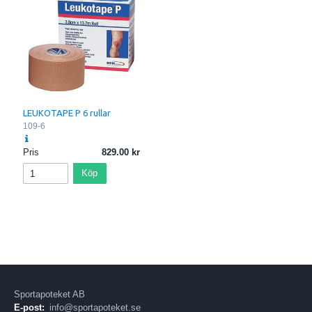
LEUKOTAPE P 6 rullar
109-6
Pris
829.00
Köp
Sportapoteket AB
E-post:
info@sportapoteket.se