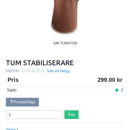
S/M TUMSTÖD
TUM STABILISERARE
590S/M
Sätt ett betyg
Pris
299.00
Saldo
2
Produktfråga
Köp
Share
|