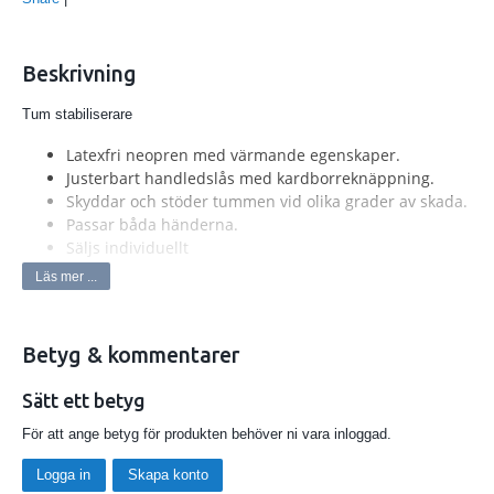
Beskrivning
Tum stabiliserare
Latexfri neopren med värmande egenskaper.
Justerbart handledslås med kardborreknäppning.
Skyddar och stöder tummen vid olika grader av skada.
Passar båda händerna.
Säljs individuellt
Material: 62 % nylon / 38 % spandex.
Läs mer ...
S/M ,L/XL
Betyg & kommentarer
Sätt ett betyg
För att ange betyg för produkten behöver ni vara inloggad.
Logga in
Skapa konto