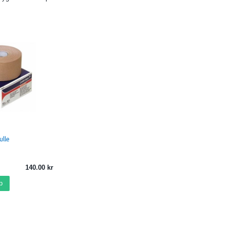
 optimize no-slip grip with brace & within shoe
d recover from common ankle sprains
nkle
n / 20% Polyester
ulle
140.00
p