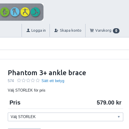
Logga in
Skapa konto
Varukorg
0
Phantom 3+ ankle brace
574
Sätt ett betyg
Välj STORLEK för pris
Pris
579.00