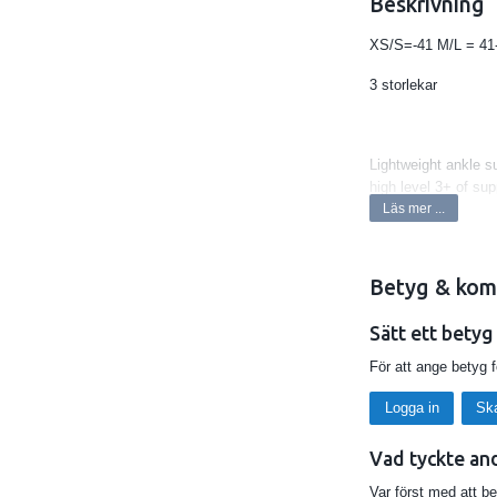
Beskrivning
XS/S=-41 M/L = 41
3 storlekar
Lightweight ankle su
high level 3+ of sup
Läs mer ...
• No bulky and tim
• 30% Lighter than t
Betyg & kom
• Easy direct rear-e
Sätt ett betyg
• Thin, low profile f
För att ange betyg 
• Advanced Bio-Logi
Logga in
Sk
• Vertical tension s
Vad tyckte an
• Figure-8 straps e
Var först med att b