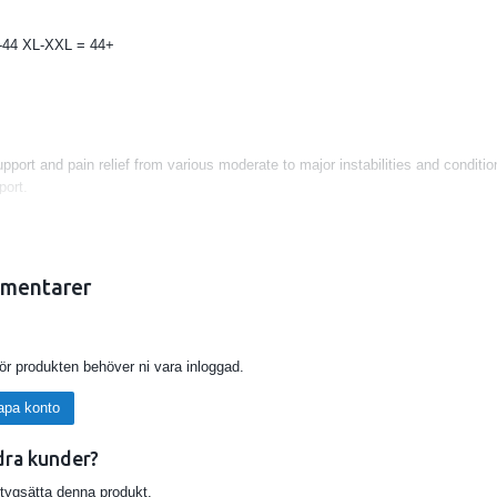
-44 XL-XXL = 44+
pport and pain relief from various moderate to major instabilities and conditi
port.
e-consuming laces!
raditional lace-up & strap braces (only 92 gram)
mentarer
ntry fit with quick adjustable back closures
it for today’s tight streamlined shoes
för produkten behöver ni vara inloggad.
x™ anatomically contoured flex-support stirrup stays
apa konto
tirrup straps maximize medial/lateral stability
dra kunder?
nhance joint stability and compression support
etygsätta denna produkt.