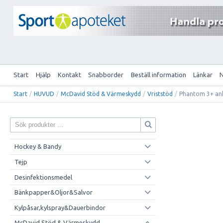
Start
Hjälp
Kontakt
Snabborder
Beställ information
Länkar
Start
/
HUVUD
/
McDavid Stöd & Värmeskydd
/
Vriststöd
/
Phantom 3+ ank
Hockey & Bandy
Tejp
Desinfektionsmedel
Bänkpapper&Oljor&Salvor
Kylpåsar,kylspray&Dauerbindor
McDavid Stöd & Värmeskydd