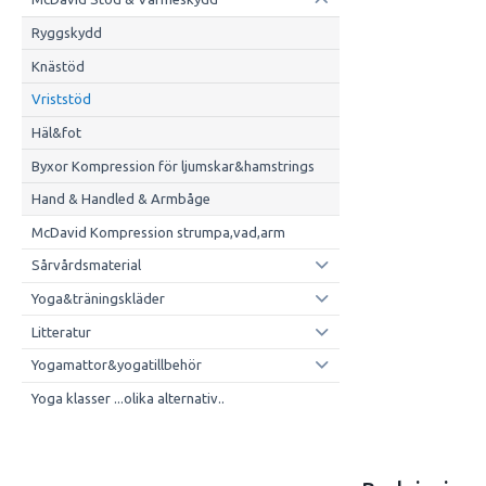
Ryggskydd
Knästöd
Vriststöd
Häl&fot
Byxor Kompression för ljumskar&hamstrings
Hand & Handled & Armbåge
McDavid Kompression strumpa,vad,arm
Sårvårdsmaterial
Yoga&träningskläder
Litteratur
Yogamattor&yogatillbehör
Yoga klasser ...olika alternativ..