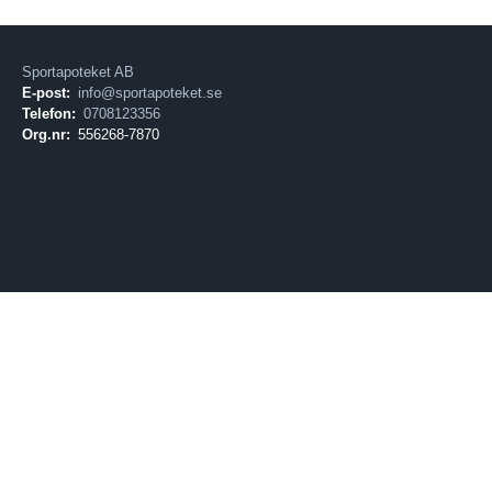
Sportapoteket AB
E-post:
info@sportapoteket.se
Telefon:
0708123356
Org.nr:
556268-7870