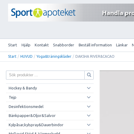
Start
Hjälp
Kontakt
Snabborder
Beställ information
Länkar
Start
/
HUVUD
/
Yoga&träningskläder
/
DAKSHA RIVER&CACAO
Hockey & Bandy
Tejp
Desinfektionsmedel
Bänkpapper&Oljor&Salvor
Kylpåsar,kylspray&Dauerbindor
McDavid Stöd & Värmeskydd