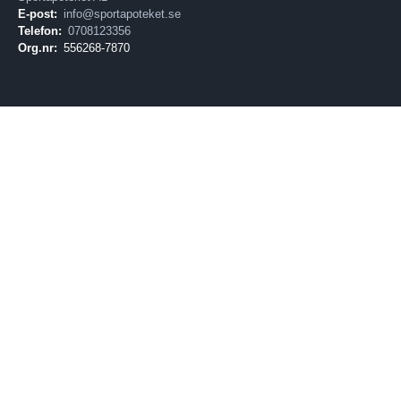
E-post:
info@sportapoteket.se
Telefon:
0708123356
Org.nr:
556268-7870