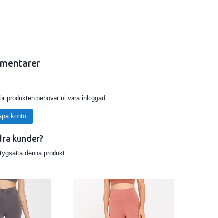
mentarer
MLIG TA EN STORLEK STÖRRE! Är lite tajt runt armen!
för produkten behöver ni vara inloggad.
apa konto
dra kunder?
etygsätta denna produkt.