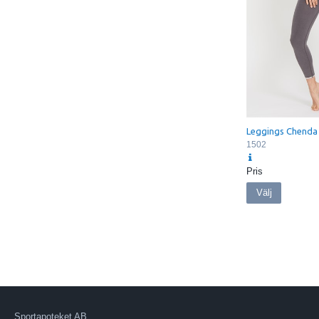
Leggings Chenda
1502
Pris
Välj
Sportapoteket AB