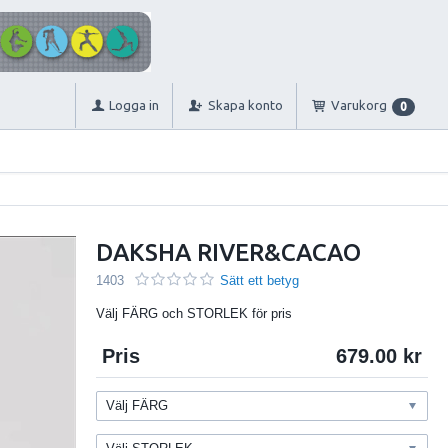
Logga in
Skapa konto
Varukorg
0
DAKSHA RIVER&CACAO
1403
Sätt ett betyg
Välj FÄRG och STORLEK för pris
Pris
679.00