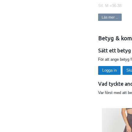
Stl. M =36-38
Stl. L = 38-42
Läs mer ...
Betyg & kom
VILL DU HA DEN RY
Sätt ett betyg
För att ange betyg 
Logga in
Sk
Vad tyckte an
Var först med att b