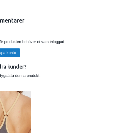
mentarer
er Topaze färger.
för produkten behöver ni vara inloggad.
apa konto
dra kunder?
etygsätta denna produkt.