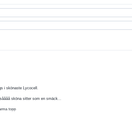
s i skönaste Lycocell.
såååå sköna sitter som en smäck...
arma topp