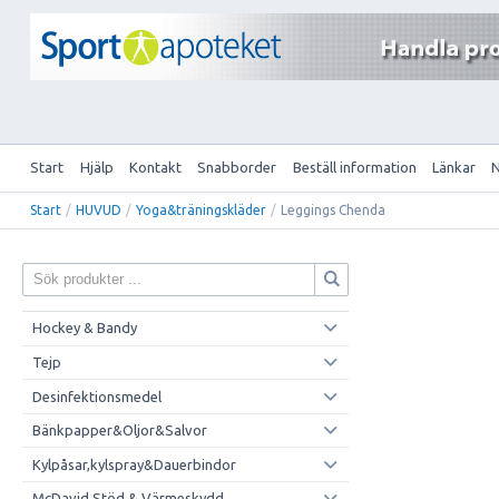
Start
Hjälp
Kontakt
Snabborder
Beställ information
Länkar
Start
/
HUVUD
/
Yoga&träningskläder
/
Leggings Chenda
Hockey & Bandy
Tejp
Desinfektionsmedel
Bänkpapper&Oljor&Salvor
Kylpåsar,kylspray&Dauerbindor
McDavid Stöd & Värmeskydd