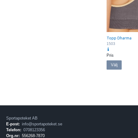
Topp Dharma
1503
Pris
Välj
Sportapoteket AB
E-post:
info@sportapoteket.se
Telefon:
0708123356
Org.nr:
556268-7870