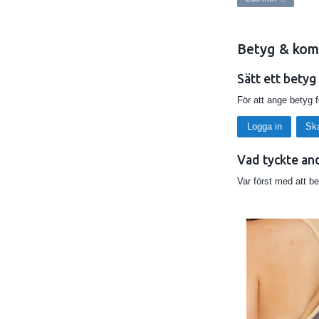
L=38-42
Betyg & kom
Lavastone, Navy ell
Sätt ett betyg
För att ange betyg 
Logga in
Sk
Vad tyckte an
Var först med att b