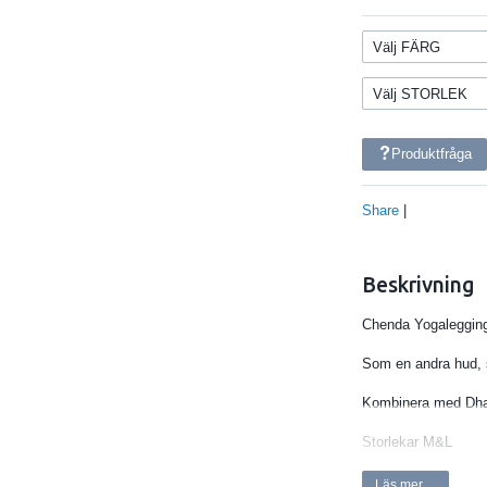
Produktfråga
Share
|
Beskrivning
Chenda Yogalegging
Som en andra hud, 
Kombinera med Dh
Storlekar M&L
M= 36-38
Läs mer ...