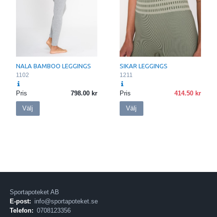
NALA BAMBOO LEGGINGS
SIKAR LEGGINGS
1102
1211
Pris
798.00
Pris
414.50
Välj
Välj
Sportapoteket AB
E-post:
info@sportapoteket.se
Telefon:
0708123356