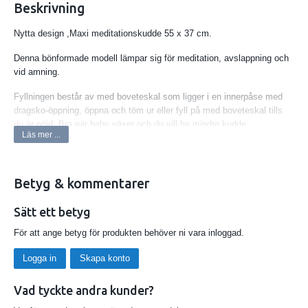
Beskrivning
Nytta design ,Maxi meditationskudde 55 x 37 cm.
Denna bönformade modell lämpar sig för meditation, avslappning och
vid amning.
Fyllningen består av med boveteskal som ligger i en innerpåse med
dragsko-öppning, öppna och töm ur eller fyll på med boveteskal tills
du är nöjd. Bra när baby växer och du vill ha mindre kudde.
Läs mer ...
Denna typ av kudde passar bra vid meditation och sittställningar som
halv lotus, Burmesisk, Seiza eller skräddarställning, den ger stöd
även för övre delen av låren. Ytterfodralet har en dragkedja så att det
Betyg & kommentarer
lätt går att ta av och tvätta.
Sätt ett betyg
Tvätta ytterfodralet i maskin på 40-60 grader, torka hängande och
stryk med medelvarmt järn.
För att ange betyg för produkten behöver ni vara inloggad.
Innerpåsen utan skal kan tvättas på samma sätt.
Logga in
Skapa konto
Material 100 % ekologiskt odlad bomull
Vad tyckte andra kunder?
Fyllning: boveteskal