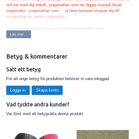
och tar med dig enkelt, yogamattan som du lägger ovanpå lånad
yogamatta...yogamattan som ... ja bara fantasin stoppar dig till
användning av denna yogamatta
En yogaresematta/yogaövermatta/yogaskyddsmatta...
Läs mer ...
183x61cmx1,2mm väger ca 400 g.
För bästa hygien , tvättas i 40 grader maskin!
Betyg & kommentarer
Yogamattan tillverkas av restprodukter från Yogamattor och funkar
Sätt ett betyg
alldeles utmärkt när man blir svett för bästa grepp! Vid tex hot yoga
eller annan fysisk yoga!
För att ange betyg för produkten behöver ni vara inloggad.
Skogsgrön/grå färg
Logga in
Skapa konto
Material: restprodukter från Yogamattor och microfiber,som ger dig bra
Vad tyckte andra kunder?
grepp när du blir lite svettig.
Tillverkas i Taiwan.
Var först med att betygsätta denna produkt.