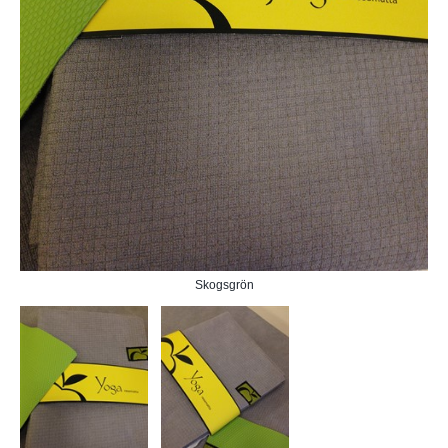
Skogsgrön