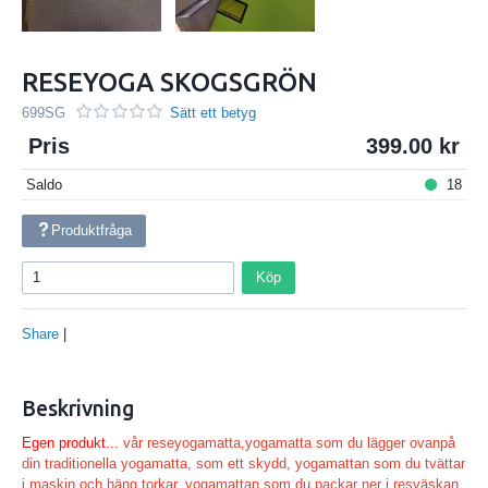
RESEYOGA SKOGSGRÖN
699SG
Sätt ett betyg
Pris
399.00
Saldo
18
Produktfråga
Köp
Share
|
Beskrivning
Egen produkt...
vår reseyogamatta,yogamatta som du lägger ovanpå
din traditionella yogamatta, som ett skydd, yogamattan som du tvättar
i maskin och häng torkar, yogamattan som du packar ner i resväskan