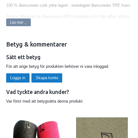
100 % återvunnen cork yttre lagret , innerlagret återvunnen TPE foam.
Ringen tillverkad av återvunnen ABS (naturligtvis fri från gifter, eftalat
och silicon)
Läs mer ...
Diameter 32 cm x13 cm ca 1.4 kg
Betyg & kommentarer
Sätt ett betyg
För att ange betyg för produkten behöver ni vara inloggad.
Logga in
Skapa konto
Vad tyckte andra kunder?
Var först med att betygsätta denna produkt.