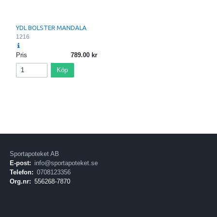
YDL BOLSTER MANDALA
1216
Pris
789.00
Köp
Sportapoteket AB
E-post:
info@sportapoteket.se
Telefon:
0708123356
Org.nr:
556268-7870