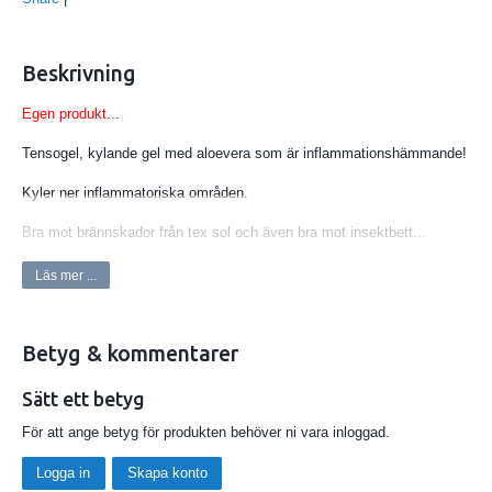
Beskrivning
Egen produkt...
Tensogel, kylande gel med aloevera som är inflammationshämmande!
Kyler ner inflammatoriska områden.
Bra mot brännskador från tex sol och även bra mot insektbett...
Innehållsförteckning:
Läs mer ...
Ingredients:
Betyg & kommentarer
Aqua
Isopropyl alcohol
Sätt ett betyg
Menthol
För att ange betyg för produkten behöver ni vara inloggad.
Carbomer
Logga in
Skapa konto