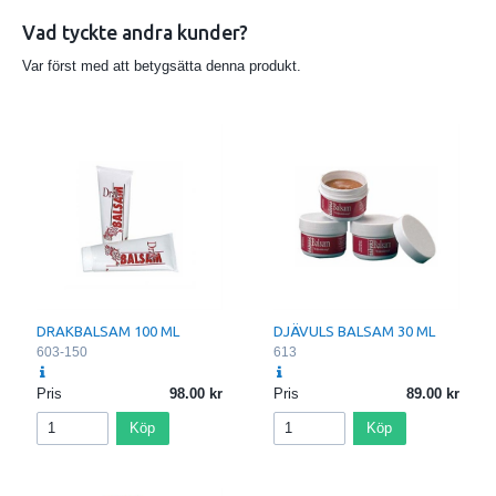
Triethanolamine
Vad tyckte andra kunder?
Aloe Barbadensis leaf juice
Var först med att betygsätta denna produkt.
CI 42090
(Vatten
Isopropyl alkohol
Mentol
Konsistensgivare
Aloe vera)
DRAKBALSAM 100 ML
DJÄVULS BALSAM 30 ML
603-150
613
Pris
98.00
Pris
89.00
Köp
Köp