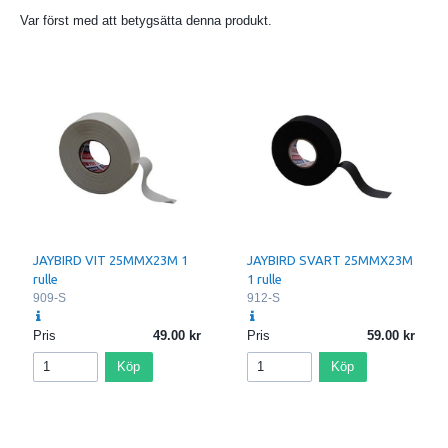
Var först med att betygsätta denna produkt.
JAYBIRD VIT 25MMX23M 1
JAYBIRD SVART 25MMX23M
rulle
1 rulle
909-S
912-S
Pris
49.00
Pris
59.00
Köp
Köp