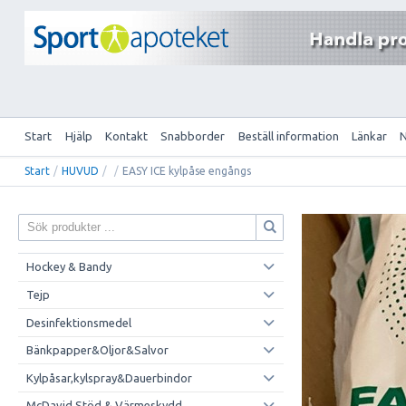
Start
Hjälp
Kontakt
Snabborder
Beställ information
Länkar
Start
/
HUVUD
/
/
EASY ICE kylpåse engångs
Hockey & Bandy
Tejp
Desinfektionsmedel
Bänkpapper&Oljor&Salvor
Kylpåsar,kylspray&Dauerbindor
McDavid Stöd & Värmeskydd