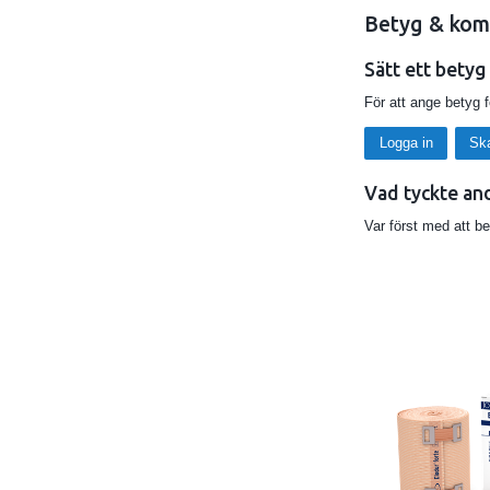
Betyg & kom
Sätt ett betyg
För att ange betyg 
Logga in
Sk
Vad tyckte an
Var först med att b