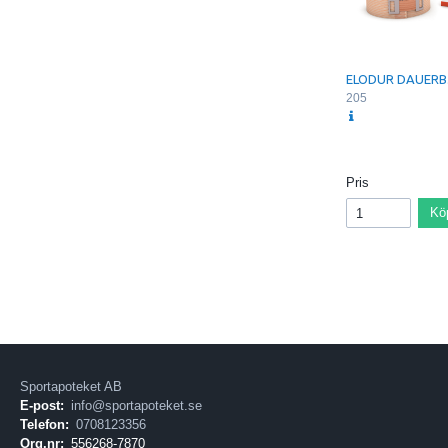
ELODUR DAUERB
205
Pris
Kö
Sportapoteket AB
E-post:
info@sportapoteket.se
Telefon:
0708123356
Org.nr:
556268-7870