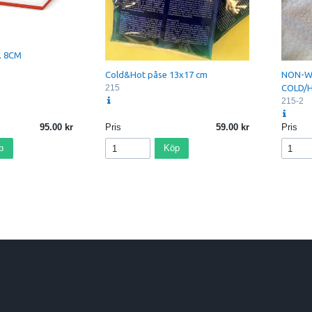
. 8CM
Cold&Hot påse 13x17 cm
NON-WO
215
COLD/
215-2
95.00
Pris
59.00
Pris
p
Köp