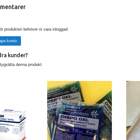
mentarer
för produkten behöver ni vara inloggad.
apa konto
dra kunder?
etygsätta denna produkt.