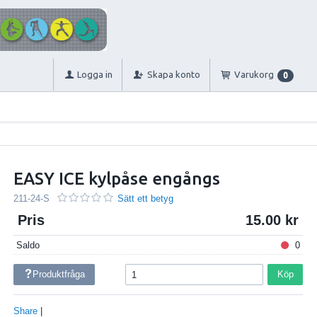
Logga in
Skapa konto
Varukorg
0
EASY ICE kylpåse engångs
211-24-S
Sätt ett betyg
Pris
15.00
Saldo
0
Produktfråga
Köp
Share
|