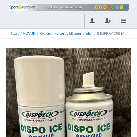
Start
/
HUVUD
/
Kylpåsar,kylspray&Dauerbindor
/
ICESPRAY 200 ML