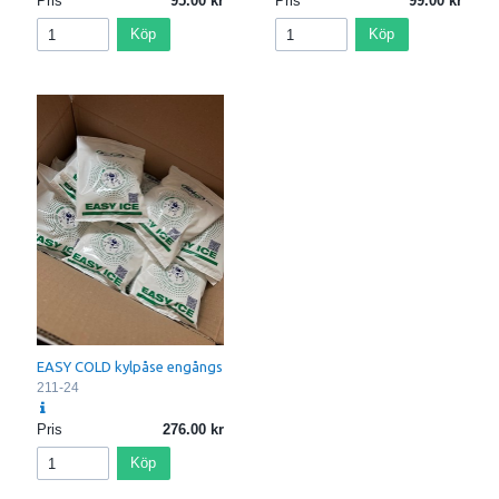
Pris
95.00
Pris
99.00
Köp
Köp
EASY COLD kylpåse engångs
211-24
Pris
276.00
Köp