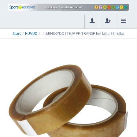
Start
/
HUVUD
/
/
BENSKYDDSTEJP PP TRANSP hel låda 72 rullar