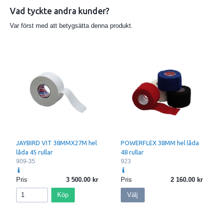
Vad tyckte andra kunder?
Var först med att betygsätta denna produkt.
JAYBIRD VIT 38MMX27M hel
POWERFLEX 38MM hel låda
låda 45 rullar
48 rullar
909-35
923
Pris
3 500.00
Pris
2 160.00
Köp
Välj