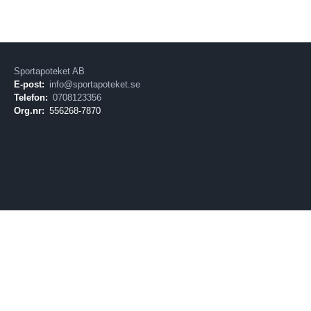
Sportapoteket AB
E-post:
info@sportapoteket.se
Telefon:
0708123356
Org.nr:
556268-7870