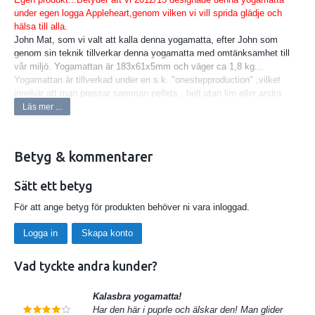
under egen logga Appleheart,genom vilken vi vill sprida glädje och
hälsa till alla.
John Mat, som vi valt att kalla denna yogamatta, efter John som
genom sin teknik tillverkar denna yogamatta med omtänksamhet till
vår miljö. Yogamattan är 183x61x5mm och väger ca 1,8 kg...
Yogamattan är tillverkad under en s.k. "onestepproduction" ,vilket
innebär att man pressar samman pellets , helt utan lim eller andra
konstigheter, och spar energi , vilket vi tycker är bra för miljön...
Läs mer ...
Våra mattor är tillverkade i 100 % återvinningsbart material-TPE
(Termoplastisk elastomer) finns naturligtvis ingen PVC,latex,
Betyg & kommentarer
tungmetaller eller giftiga ämnen i dem! Godkänd TPE och certifierad
utan azofärgämnen.
Sätt ett betyg
MATTAN ÄR OCKSÅ 100 % NEDBRYTBAR OCH
ÅTERVINNINGSBAR!
För att ange betyg för produkten behöver ni vara inloggad.
Logga in
Skapa konto
Färger: Rödbetsröd eller svart
Yogamattan har ett vackert blomsterpräglat mönster.. Ett bra
Vad tyckte andra kunder?
grepp och rengörs enklast med tvål och vatten......
Undvik att lägga yogamattan direkt i solen då den kan torka ut.
Kalasbra yogamatta!
Har den här i puprle och älskar den! Man glider